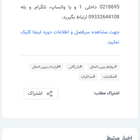
0218695 داخلی 1 و یا واتساپ، تلگرام و بله
09332644108 ارتباط بگیرید.
جهت مشاهده سرفصل و اطلاعات دوره اینجا کلیک
نمایید.
#روابط_بین_الملل
#بازرگانی
#قرارداد_بین_الملل
#مکاتبات
#مذاکرات
اشتراک
اشتراک مطلب:
اخبار مرتبط