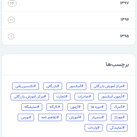
۱۳۹۷
۶۴
۱۳۹۶
۱۱
۱۳۹۵
۱
برچسب‌ها
#مرکز آموزش بازرگانی
#آسانسور
#بازرگانی
#تکنسین_فنی
#آزمون_آسانسور
#صادرات
#تجارت
#مرکز_آموزش_بازرگانی
#گمرک
#دوره ها
#آزمون
#کارگاه
#نمایشگاه
#مونتاژ
#سمینار
#آموزش
#تفاهم نامه
#بورس
#نمایندگی
#واردات