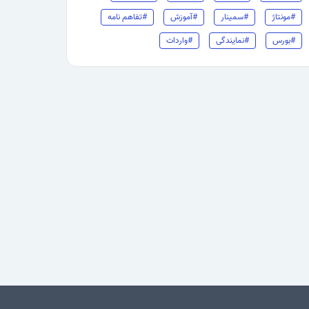
#مونتاژ
#سمینار
#آموزش
#تفاهم نامه
#بورس
#نمایندگی
#واردات