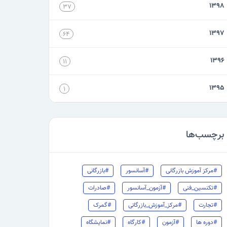
۱۳۹۸
۳۷
۱۳۹۷
۶۴
۱۳۹۶
۱۱
۱۳۹۵
۱
برچسب‌ها
#مرکز آموزش بازرگانی
#آسانسور
#بازرگانی
#تکنسین_فنی
#آزمون_آسانسور
#صادرات
#تجارت
#مرکز_آموزش_بازرگانی
#گمرک
#دوره ها
#آزمون
#کارگاه
#نمایشگاه