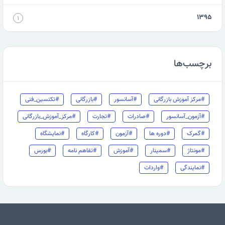
۱۳۹۵
۱
برچسب‌ها
#مرکز آموزش بازرگانی
#آسانسور
#بازرگانی
#تکنسین_فنی
#آزمون_آسانسور
#صادرات
#تجارت
#مرکز_آموزش_بازرگانی
#گمرک
#دوره ها
#آزمون
#کارگاه
#نمایشگاه
#مونتاژ
#سمینار
#آموزش
#تفاهم نامه
#بورس
#نمایندگی
#واردات