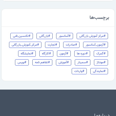
برچسب‌ها
#مرکز آموزش بازرگانی
#آسانسور
#بازرگانی
#تکنسین_فنی
#آزمون_آسانسور
#صادرات
#تجارت
#مرکز_آموزش_بازرگانی
#گمرک
#دوره ها
#آزمون
#کارگاه
#نمایشگاه
#مونتاژ
#سمینار
#آموزش
#تفاهم نامه
#بورس
#نمایندگی
#واردات
درباره‌ما