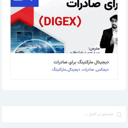
مارکتینگ برای صادرات- Digex مدت دوره : ۲۰ …
ادامه مطلب
دیجیتال مارکتینگ برای صادرات
دیجکس, صادرات, دیجیتال_مارکتینگ
چهارمین دوره آموزشی آنلاین💻📱 "دیجیتال مارکتینگ برای
صادرات" DIGEX Digital Marketing for Export …
ادامه مطلب