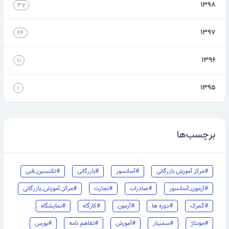
۱۳۹۸
۳۷
۱۳۹۷
۶۴
۱۳۹۶
۱۱
۱۳۹۵
۱
برچسب‌ها
#مرکز آموزش بازرگانی
#آسانسور
#بازرگانی
#تکنسین_فنی
#آزمون_آسانسور
#صادرات
#تجارت
#مرکز_آموزش_بازرگانی
#گمرک
#دوره ها
#آزمون
#کارگاه
#نمایشگاه
#مونتاژ
#سمینار
#آموزش
#تفاهم نامه
#بورس