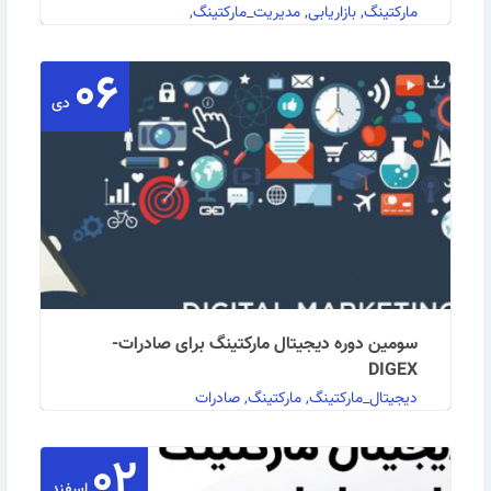
مارکتینگ, بازاریابی, مدیریت_مارکتینگ,
marketing_management
۰۶
دی
برگزاری دوره جامع مدیریت مارکتینگ در مرکز آموزش
بازرگانی: با توجه به افزایش چشمگیر رقابت در بازار …
ادامه مطلب
سومین دوره دیجیتال مارکتینگ برای صادرات-
DIGEX
دیجیتال_مارکتینگ, مارکتینگ, صادرات
۰۲
مرکز آموزش بازرگانی برگزار می‌کند: سومین دوره دیجیتال
اسفند