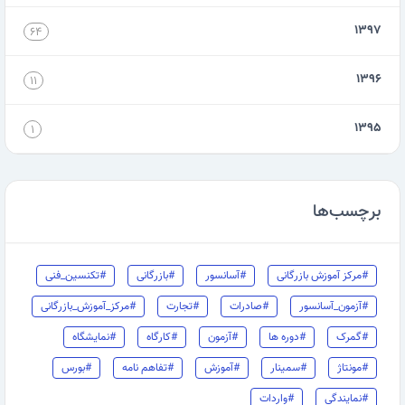
۱۳۹۷
۶۴
۱۳۹۶
۱۱
۱۳۹۵
۱
برچسب‌ها
#مرکز آموزش بازرگانی
#آسانسور
#بازرگانی
#تکنسین_فنی
#آزمون_آسانسور
#صادرات
#تجارت
#مرکز_آموزش_بازرگانی
#گمرک
#دوره ها
#آزمون
#کارگاه
#نمایشگاه
#مونتاژ
#سمینار
#آموزش
#تفاهم نامه
#بورس
#نمایندگی
#واردات