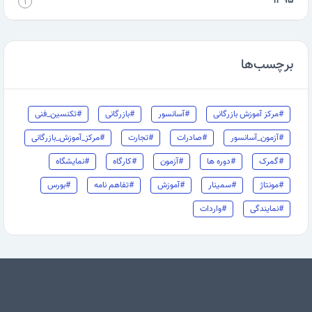
۱۳۹۵
۱
برچسب‌ها
#مرکز آموزش بازرگانی
#آسانسور
#بازرگانی
#تکنسین_فنی
#آزمون_آسانسور
#صادرات
#تجارت
#مرکز_آموزش_بازرگانی
#گمرک
#دوره ها
#آزمون
#کارگاه
#نمایشگاه
#مونتاژ
#سمینار
#آموزش
#تفاهم نامه
#بورس
#نمایندگی
#واردات