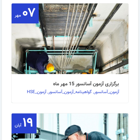
۰۷
مهر
برگزاری آزمون آسانسور 15 مهر ماه
آزمون_آسانسور, گواهینامه_آزمون_آسانسور, آزمون_HSE
۱۹
به اطلاع کلیه علاقمندان به شرکت در آزمونهای مدیرفنی و
تکنسین فنی آسانسور می رساند طبق تفاهم نامه ای …
آبان
ادامه مطلب