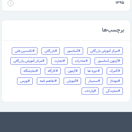
۱۳۹۵
۱
برچسب‌ها
#مرکز آموزش بازرگانی
#آسانسور
#بازرگانی
#تکنسین_فنی
#آزمون_آسانسور
#صادرات
#تجارت
#مرکز_آموزش_بازرگانی
#گمرک
#دوره ها
#آزمون
#کارگاه
#نمایشگاه
#مونتاژ
#سمینار
#آموزش
#تفاهم نامه
#بورس
#نمایندگی
#واردات