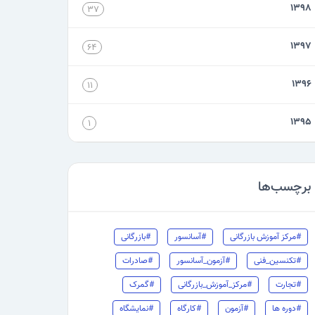
۱۳۹۸
۳۷
۱۳۹۷
۶۴
۱۳۹۶
۱۱
۱۳۹۵
۱
برچسب‌ها
#مرکز آموزش بازرگانی
#آسانسور
#بازرگانی
#تکنسین_فنی
#آزمون_آسانسور
#صادرات
#تجارت
#مرکز_آموزش_بازرگانی
#گمرک
#دوره ها
#آزمون
#کارگاه
#نمایشگاه