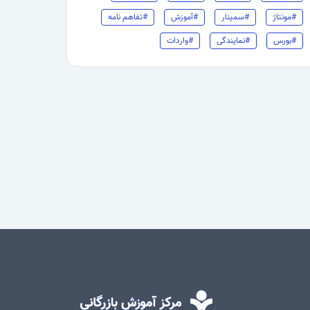
#مونتاژ
#سمینار
#آموزش
#تفاهم نامه
#بورس
#نمایندگی
#واردات