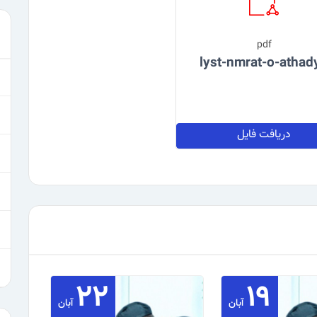
pdf
lyst-nmrat-o-athad
دریافت فایل
۲۲
۱۹
آبان
آبان