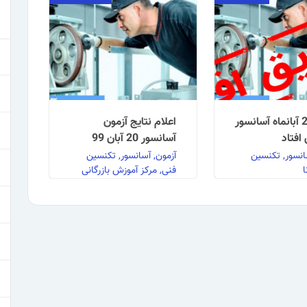
آزمون 20 آبانماه آسانسور
اعلام نتایج آزمون
افتاد
آسانسور 20 آبان 99
انسور, تکنسین
آزمون, آسانسور, تکنسین
ا
فنی, مرکز آموزش بازرگانی
وع گسترده بیماری
به گزارش روابط عمومی مرکز
حدودیت‌های اعمال
آموزش بازرگانی نتایج آزمون
قابله با این
آسانسور 99/08/20 به
 اطلاع می‌رساند،
پیوست ضمیمه می‌گردد. …
ادامه مطلب
 مطلب