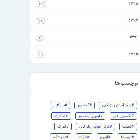
۱۳۹۸
۳۷
۱۳۹۷
۶۴
۱۳۹۶
۱۱
۱۳۹۵
۱
برچسب‌ها
#مرکز آموزش بازرگانی
#آسانسور
#بازرگانی
#تکنسین_فنی
#آزمون_آسانسور
#صادرات
#تجارت
#مرکز_آموزش_بازرگانی
#گمرک
#دوره ها
#آزمون
#کارگاه
#نمایشگاه