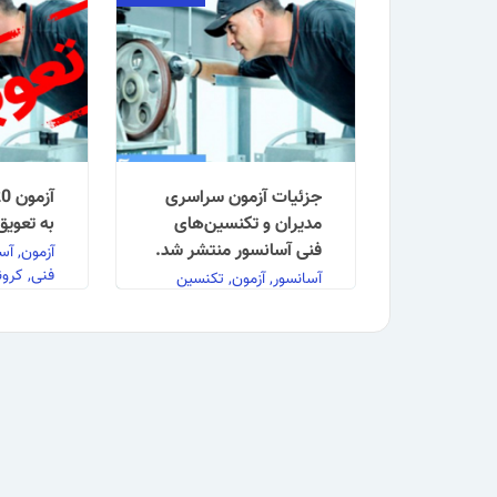
جزئیات آزمون سراسری
مدیران و تکنسین‌های
به تعویق 
فنی آسانسور منتشر شد.
آزمون, آس
فنی, کرون
آسانسور, آزمون, تکنسین
فنی, مرکز آموزش بازرگانی
نظر به شی
کرونا و م
به اطلاع کلیه علاقمندان به
شده جهت م
شرکت در آزمونهای مدیران و
ویروس، به
تکنسین های فنی آسانسور
…
می رساند طبق تفاهم نامه
…
ادامه