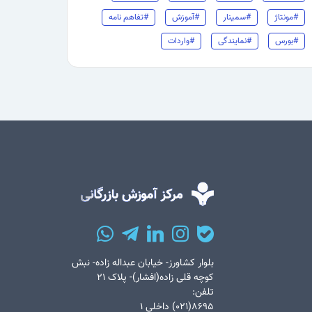
#مونتاژ
#سمینار
#آموزش
#تفاهم نامه
#بورس
#نمایندگی
#واردات
بلوار کشاورز- خیابان عبداله زاده- نبش
کوچه قلی زاده(افشار)- پلاک ۲۱
تلفن:
۸۶۹۵(۰۲۱) داخلی ۱