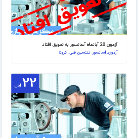
آزمون 20 آبانماه آسانسور به تعویق افتاد
آزمون, آسانسور, تکنسین فنی, کرونا
۲۲
نظر به شیوع گسترده بیماری کرونا و محدودیت‌های اعمال
شده جهت مقابله با این ویروس، به اطلاع می‌رساند، …
آبان
ادامه مطلب