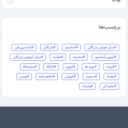
۱۳۹۵
۱
برچسب‌ها
#مرکز آموزش بازرگانی
#آسانسور
#بازرگانی
#تکنسین_فنی
#آزمون_آسانسور
#صادرات
#تجارت
#مرکز_آموزش_بازرگانی
#گمرک
#دوره ها
#آزمون
#کارگاه
#نمایشگاه
#مونتاژ
#سمینار
#آموزش
#تفاهم نامه
#بورس
#نمایندگی
#واردات