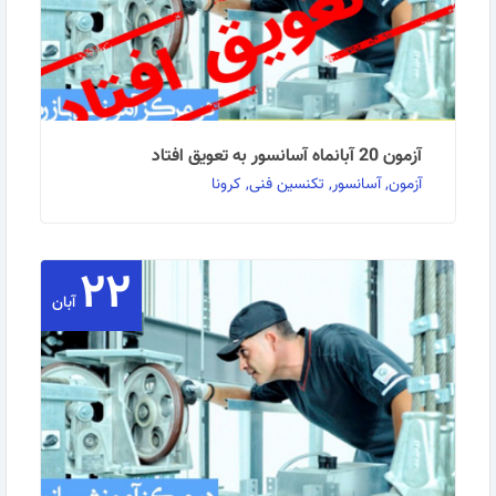
آزمون 20 آبانماه آسانسور به تعویق افتاد
آزمون, آسانسور, تکنسین فنی, کرونا
۲۲
نظر به شیوع گسترده بیماری کرونا و محدودیت‌های اعمال
شده جهت مقابله با این ویروس، به اطلاع می‌رساند، …
آبان
ادامه مطلب