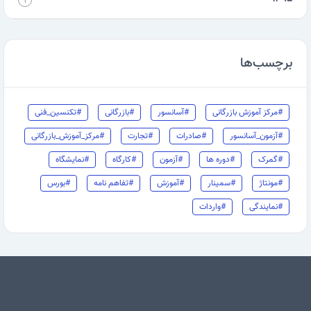
۱
برچسب‌ها
#مرکز آموزش بازرگانی
#آسانسور
#بازرگانی
#تکنسین_فنی
#آزمون_آسانسور
#صادرات
#تجارت
#مرکز_آموزش_بازرگانی
#گمرک
#دوره ها
#آزمون
#کارگاه
#نمایشگاه
#مونتاژ
#سمینار
#آموزش
#تفاهم نامه
#بورس
#نمایندگی
#واردات