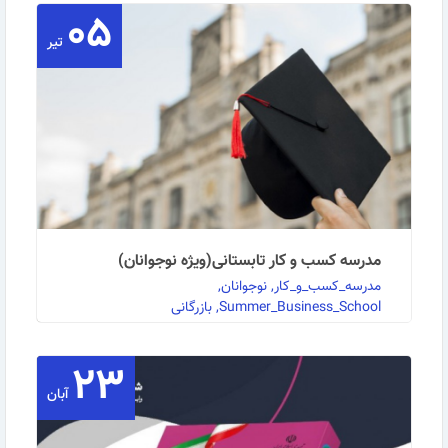
۰۵
تیر
مدرسه کسب و کار تابستانی(ویژه نوجوانان)
مدرسه_کسب_و_کار, نوجوانان,
Summer_Business_School, بازرگانی
۲۳
به گزارش روابط عمومی مرکز آموزش بازرگانی، این مرکز
آبان
دوره مدرسه کسب و کار تابستانی(ویژه نوجوانان) را …
ادامه مطلب