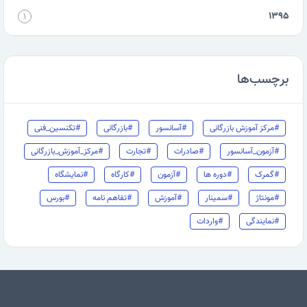
۱۳۹۵
۱
برچسب‌ها
#مرکز آموزش بازرگانی
#آسانسور
#بازرگانی
#تکنسین_فنی
#آزمون_آسانسور
#صادرات
#تجارت
#مرکز_آموزش_بازرگانی
#گمرک
#دوره ها
#آزمون
#کارگاه
#نمایشگاه
#مونتاژ
#سمینار
#آموزش
#تفاهم نامه
#بورس
#نمایندگی
#واردات