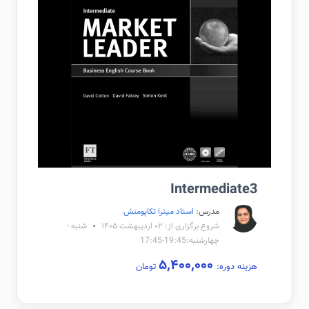
Intermediate3
مدرس:
استاد میترا تکاپومنش
شروع برگزاری از: ۰۲ اردیبهشت ۱۴۰۵
شنبه -
چهارشنبه:19:45-17:45
۵,۴۰۰,۰۰۰
هزینه دوره:
تومان