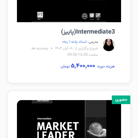
Intermediate3(پاییز)
مدرس:
استاد پانته آ رجاء
شروع برگزاری از: ۰۸ آبان ۱۴۰۴
پنجشنبه ها.
ساعت:13:30-30-09
۵,۴۰۰,۰۰۰
هزینه دوره:
تومان
حضوری