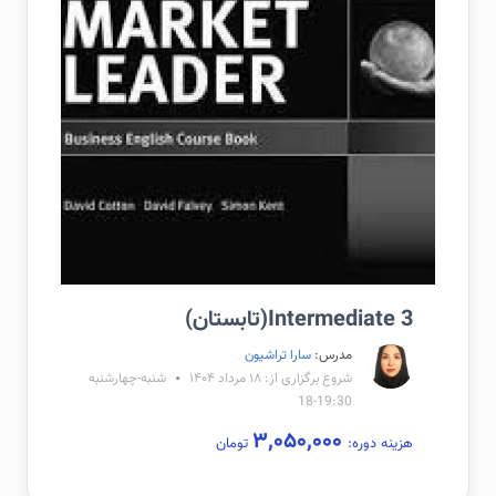
Intermediate 3(تابستان)
مدرس:
سارا تراشیون
شروع برگزاری از: ۱۸ مرداد ۱۴۰۴
شنبه-چهارشنبه
19:30-18
۳,۰۵۰,۰۰۰
هزینه دوره:
تومان