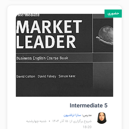
حضوری
Intermediate 5
مدرس:
سارا تراشیون
شروع برگزاری از: ۱۵ آذر ۱۴۰۴
شنبه-چهارشنبه
20-18