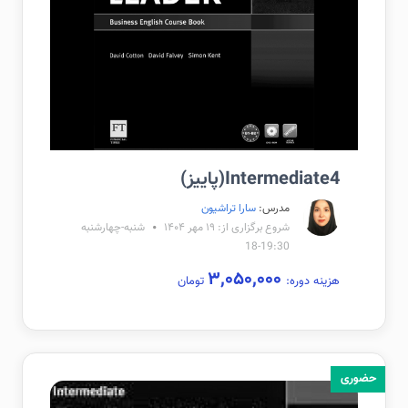
Intermediate4(پاییز)
مدرس:
سارا تراشیون
شروع برگزاری از: ۱۹ مهر ۱۴۰۴
شنبه-چهارشنبه
19:30-18
۳,۰۵۰,۰۰۰
هزینه دوره:
تومان
حضوری