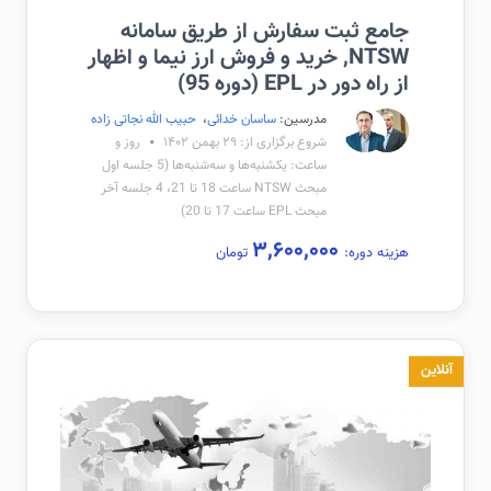
جامع ثبت سفارش از طریق سامانه
NTSW, خرید و فروش ارز نیما و اظهار
از راه دور در EPL (دوره 95)
مدرسین:
ساسان خدائی
،
حبیب الله نجاتی زاده
شروع برگزاری از: ۲۹ بهمن ۱۴۰۲
روز و
ساعت: یکشنبه‌ها و سه‌شنبه‌ها (5 جلسه اول
مبحث NTSW ساعت 18 تا 21، 4 جلسه آخر
مبحث EPL ساعت 17 تا 20)
۳,۶۰۰,۰۰۰
هزینه دوره:
تومان
آنلاین