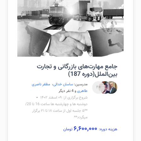
جامع مهارت‌های بازرگانی و تجارت
بین‌الملل(دوره 187)
مدرسین:
ساسان خدائی
،
مظفر ناصری
+۴
طاهری
و 4 نفر دیگر
شروع برگزاری از: ۰۹ اسفند ۱۴۰۲
دوشنبه ها و چهارشنبه ها ساعت 16 تا 20/
**۵ جلسه اول از ساعت ۱۸ تا ۲۱ برگزار
میگردد**
۶,۶۰۰,۰۰۰
هزینه دوره:
تومان