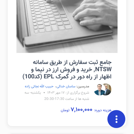
جامع ثبت سفارش از طریق سامانه
NTSW, خرید و فروش ارز در نیما و
اظهار از راه دور در گمرک EPL (کد100)
مدرسین:
ساسان خدائی
،
حبیب الله نجاتی زاده
شروع برگزاری از: ۱۷ مهر ۱۴۰۳
یکشنبه- سه
شنبه ها از ساعت 17:30-20:30
۷,۱۰۰,۰۰۰
هزینه دوره:
تومان