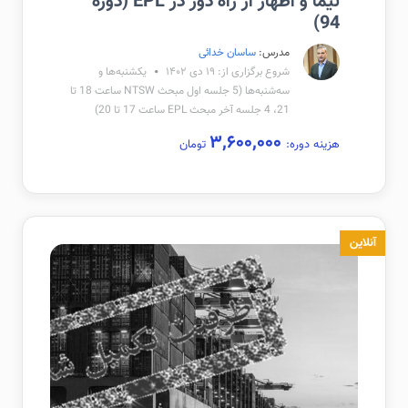
نیما و اظهار از راه دور در EPL (دوره
94)
مدرس:
ساسان خدائی
شروع برگزاری از: ۱۹ دی ۱۴۰۲
یکشنبه‌ها و
سه‌شنبه‌ها (5 جلسه اول مبحث NTSW ساعت 18 تا
21، 4 جلسه آخر مبحث EPL ساعت 17 تا 20)
۳,۶۰۰,۰۰۰
هزینه دوره:
تومان
آنلاین