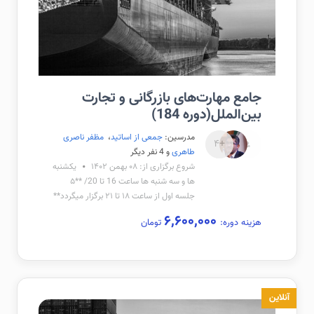
جامع مهارت‌های بازرگانی و تجارت
بین‌الملل(دوره 184)
مدرسین:
جمعی از اساتید
،
مظفر ناصری
+۴
طاهری
و 4 نفر دیگر
شروع برگزاری از: ۰۸ بهمن ۱۴۰۲
یکشنبه
ها و سه شنبه ها ساعت 16 تا 20/ **۵
جلسه اول از ساعت ۱۸ تا ۲۱ برگزار میگردد**
۶,۶۰۰,۰۰۰
هزینه دوره:
تومان
آنلاین