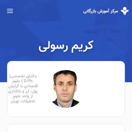
کریم رسولی
دکترای تخصصی(
.D.Ph ) علوم
اقتصادی با گرایش
پول، ارز و بانکداری
از واحد علوم
تحقیقات تهران