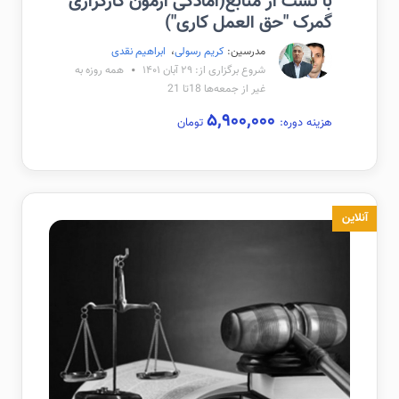
با تست از منابع(آمادگی آزمون کارگزاری
گمرک "حق العمل کاری")
مدرسین:
کریم رسولی
،
ابراهیم نقدی
شروع برگزاری از: ۲۹ آبان ۱۴۰۱
همه روزه به
غیر از جمعه‌ها 18تا 21
۵,۹۰۰,۰۰۰
هزینه دوره:
تومان
آنلاین